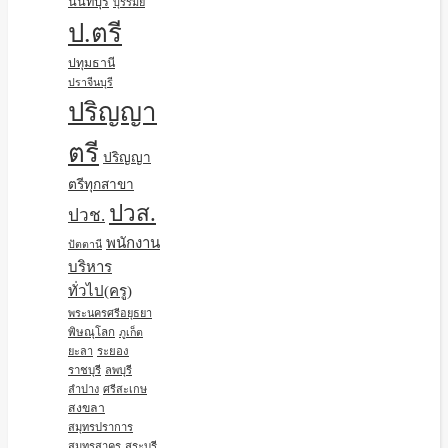
นนทบุรี
บุรีรัมย์
ป.ตรี
ปทุมธานี
ปราจีนบุรี
ปริญญา
ตรี
ปริญญา
ตรีทุกสาขา
ปวส.
ปวช.
พนักงาน
ปัตตานี
บริหาร
ทั่วไป(ครู)
พระนครศรีอยุธยา
พิษณุโลก
ภูเก็ต
ยะลา
ระยอง
ราชบุรี
ลพบุรี
ลำปาง
ศรีสะเกษ
สงขลา
สมุทรปราการ
สมุทรสาคร
สระบุรี