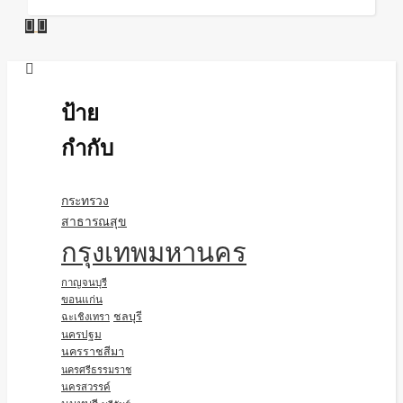
ป้าย
กำกับ
กระทรวง
สาธารณสุข
กรุงเทพมหานคร
กาญจนบุรี
ขอนแก่น
ชลบุรี
ฉะเชิงเทรา
นครปฐม
นครราชสีมา
นครศรีธรรมราช
นครสวรรค์