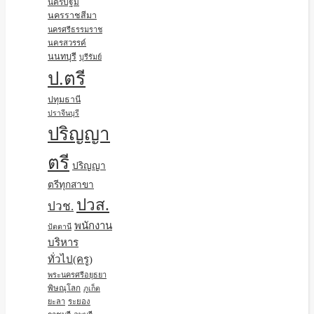
นครปฐม
นครราชสีมา
นครศรีธรรมราช
นครสวรรค์
นนทบุรี
บุรีรัมย์
ป.ตรี
ปทุมธานี
ปราจีนบุรี
ปริญญา
ตรี
ปริญญา
ตรีทุกสาขา
ปวส.
ปวช.
พนักงาน
ปัตตานี
บริหาร
ทั่วไป(ครู)
พระนครศรีอยุธยา
พิษณุโลก
ภูเก็ต
ยะลา
ระยอง