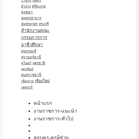
ราชบุรี
ลพบุรี
ลำปาง
ศรีสะเกษ
สงขลา
สมุทรปราการ
สมุทรสาคร
สระบุรี
สำนักงานคณะ
กรรมการการ
อาชีวศึกษา
สุพรรณบุรี
สุราษฎร์ธานี
อุดรธานี
สุรินทร์
อุตรดิตถ์
อุบลราชธานี
เชียงใหม่
เชียงราย
เพชรบุรี
หน้าแรก
งานราชการ-แนะนำ
งานราชการ-ทั่วไป
สอบครู-ครูผู้ช่วย