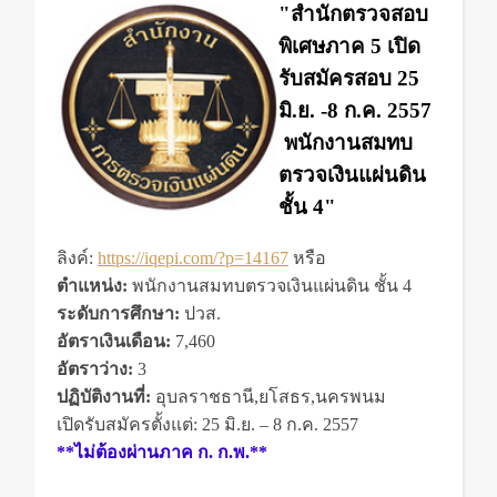
"สำนักตรวจสอบ
พิเศษภาค 5 เปิด
รับสมัครสอบ 25
มิ.ย. -8 ก.ค. 2557
พนักงานสมทบ
ตรวจเงินแผ่นดิน
ชั้น 4"
ลิงค์:
https://iqepi.com/?p=14167
หรือ
ตำแหน่ง:
พนักงานสมทบตรวจเงินแผ่นดิน ชั้น 4
ระดับการศึกษา:
ปวส.
อัตราเงินเดือน:
7,460
อัตราว่าง:
3
ปฏิบัติงานที่:
อุบลราชธานี,ยโสธร,นครพนม
เปิดรับสมัครตั้งแต่: 25 มิ.ย. – 8 ก.ค. 2557
**ไม่ต้องผ่านภาค ก. ก.พ.**