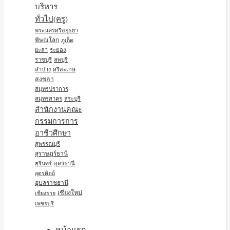
บริหาร
ทั่วไป(ครู)
พระนครศรีอยุธยา
พิษณุโลก
ภูเก็ต
ยะลา
ระยอง
ราชบุรี
ลพบุรี
ลำปาง
ศรีสะเกษ
สงขลา
สมุทรปราการ
สมุทรสาคร
สระบุรี
สำนักงานคณะ
กรรมการการ
อาชีวศึกษา
สุพรรณบุรี
สุราษฎร์ธานี
อุดรธานี
สุรินทร์
อุตรดิตถ์
อุบลราชธานี
เชียงใหม่
เชียงราย
เพชรบุรี
หน้าแรก