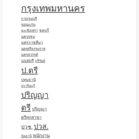
กรุงเทพมหานคร
กาญจนบุรี
ขอนแก่น
ชลบุรี
ฉะเชิงเทรา
นครปฐม
นครราชสีมา
นครศรีธรรมราช
นครสวรรค์
นนทบุรี
บุรีรัมย์
ป.ตรี
ปทุมธานี
ปราจีนบุรี
ปริญญา
ตรี
ปริญญา
ตรีทุกสาขา
ปวส.
ปวช.
พนักงาน
ปัตตานี