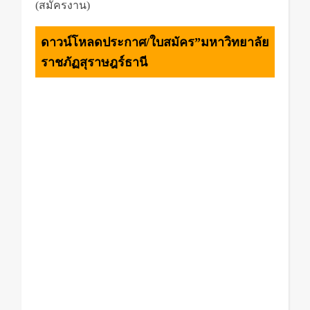
(สมัครงาน)
ดาวน์โหลดประกาศ/ใบสมัคร”มหาวิทยาลัย
ราชภัฏสุราษฎร์ธานี