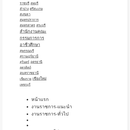
ราชบุรี
ลพบุรี
ลำปาง
ศรีสะเกษ
สงขลา
สมุทรปราการ
สมุทรสาคร
สระบุรี
สำนักงานคณะ
กรรมการการ
อาชีวศึกษา
สุพรรณบุรี
สุราษฎร์ธานี
อุดรธานี
สุรินทร์
อุตรดิตถ์
อุบลราชธานี
เชียงใหม่
เชียงราย
เพชรบุรี
หน้าแรก
งานราชการ-แนะนำ
งานราชการ-ทั่วไป