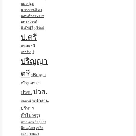
นครปฐม
นครราชสีมา
นครศรีธรรมราช
นครสวรรค์
นนทบุรี
บุรีรัมย์
ป.ตรี
ปทุมธานี
ปราจีนบุรี
ปริญญา
ตรี
ปริญญา
ตรีทุกสาขา
ปวส.
ปวช.
พนักงาน
ปัตตานี
บริหาร
ทั่วไป(ครู)
พระนครศรีอยุธยา
พิษณุโลก
ภูเก็ต
ยะลา
ระยอง