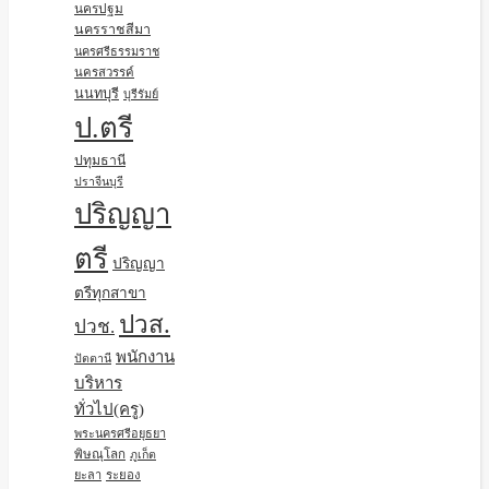
นครปฐม
นครราชสีมา
นครศรีธรรมราช
นครสวรรค์
นนทบุรี
บุรีรัมย์
ป.ตรี
ปทุมธานี
ปราจีนบุรี
ปริญญา
ตรี
ปริญญา
ตรีทุกสาขา
ปวส.
ปวช.
พนักงาน
ปัตตานี
บริหาร
ทั่วไป(ครู)
พระนครศรีอยุธยา
พิษณุโลก
ภูเก็ต
ยะลา
ระยอง