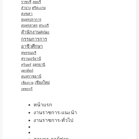
ราชบุรี
ลพบุรี
ลำปาง
ศรีสะเกษ
สงขลา
สมุทรปราการ
สมุทรสาคร
สระบุรี
สำนักงานคณะ
กรรมการการ
อาชีวศึกษา
สุพรรณบุรี
สุราษฎร์ธานี
อุดรธานี
สุรินทร์
อุตรดิตถ์
อุบลราชธานี
เชียงใหม่
เชียงราย
เพชรบุรี
หน้าแรก
งานราชการ-แนะนำ
งานราชการ-ทั่วไป