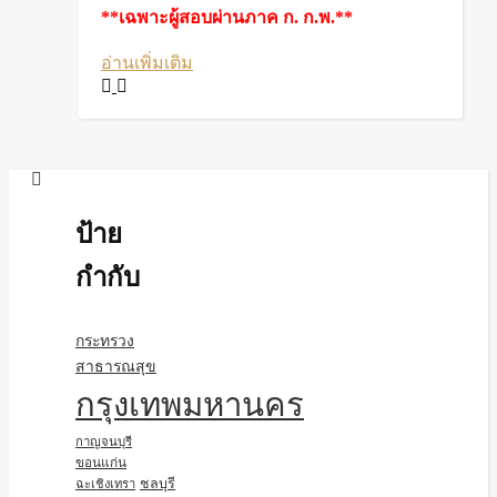
**เฉพาะผู้สอบผ่านภาค ก. ก.พ.**
อ่านเพิ่มเติม
ป้าย
กำกับ
กระทรวง
สาธารณสุข
กรุงเทพมหานคร
กาญจนบุรี
ขอนแก่น
ชลบุรี
ฉะเชิงเทรา